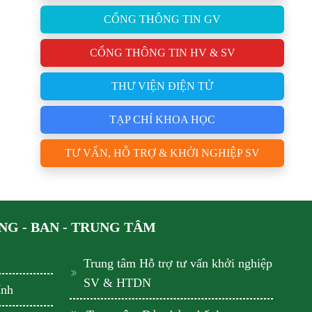
CỔNG THÔNG TIN GV
CỔNG THÔNG TIN HV & SV
THƯ VIỆN ĐIỆN TỬ
TẠP CHÍ KHOA HỌC
TƯ VẤN, HỖ TRỢ & KHỞI NGHIỆP SV
G - BAN - TRUNG TÂM
Trung tâm Hỗ trợ tư vấn khởi nghiệp
SV & HTDN
ính