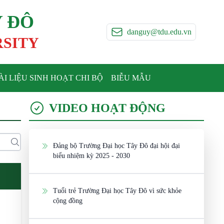
Y ĐÔ
danguy@tdu.edu.vn
RSITY
ÀI LIỆU SINH HOẠT CHI BỘ
BIỄU MẪU
VIDEO HOẠT ĐỘNG
Đảng bộ Trường Đại học Tây Đô đại hội đại
biểu nhiệm kỳ 2025 - 2030
Tuổi trẻ Trường Đại học Tây Đô vì sức khỏe
cộng đồng