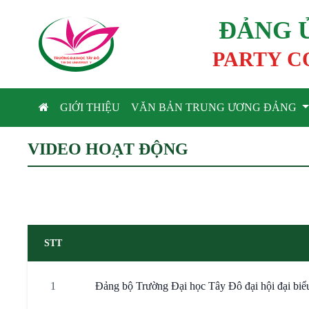
ĐẢNG 
PARTY C
TRƯỜNG ĐẠI HỌC TÂ
Y
 ĐÔ
T
A
Y
 DO UNIVERSIT
Y
GIỚI THIỆU
VĂN BẢN TRUNG ƯƠNG ĐẢNG
VIDEO HOẠT ĐỘNG
STT
1
Đảng bộ Trường Đại học Tây Đô đại hội đại biể