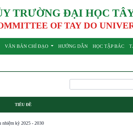
ỦY TRƯỜNG ĐẠI HỌC TÂ
OMMITTEE OF TAY DO UNIVE
VĂN BẢN CHỈ ĐẠO
HƯỚNG DẪN
HỌC TẬP BÁC
T
TIÊU ĐỀ
u nhiệm kỳ 2025 - 2030