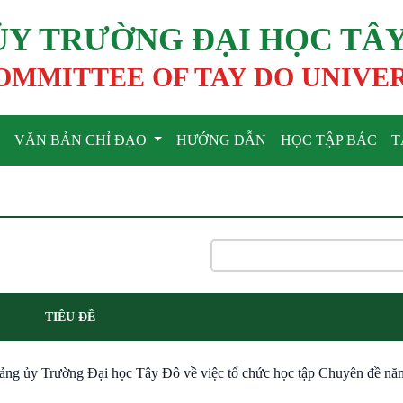
ỦY TRƯỜNG ĐẠI HỌC TÂ
OMMITTEE OF TAY DO UNIVE
VĂN BẢN CHỈ ĐẠO
HƯỚNG DẪN
HỌC TẬP BÁC
T
TIÊU ĐỀ
ng ủy Trường Đại học Tây Đô về việc tổ chức học tập Chuyên đề nă