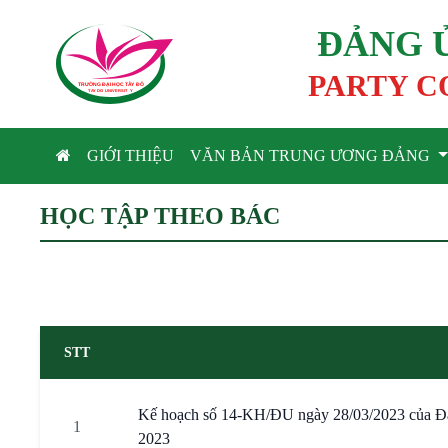
ĐẢNG 
PARTY C
TRƯỜNG ĐẠI HỌC TÂ
Y
 ĐÔ
T
A
Y
 DO UNIVERSIT
Y
GIỚI THIỆU
VĂN BẢN TRUNG ƯƠNG ĐẢNG
HỌC TẬP THEO BÁC
STT
Kế hoạch số 14-KH/ĐU ngày 28/03/2023 của Đả
1
2023