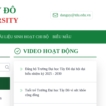
Y ĐÔ
danguy@tdu.edu.vn
RSITY
ÀI LIỆU SINH HOẠT CHI BỘ
BIỄU MẪU
VIDEO HOẠT ĐỘNG
Đảng bộ Trường Đại học Tây Đô đại hội đại
biểu nhiệm kỳ 2025 - 2030
Tuổi trẻ Trường Đại học Tây Đô vì sức khỏe
cộng đồng
m