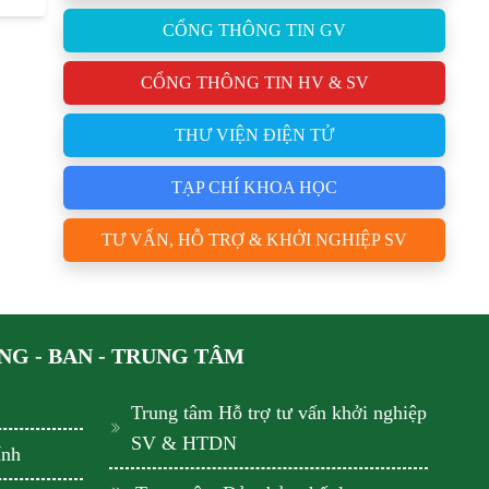
CỔNG THÔNG TIN GV
CỔNG THÔNG TIN HV & SV
THƯ VIỆN ĐIỆN TỬ
TẠP CHÍ KHOA HỌC
TƯ VẤN, HỖ TRỢ & KHỞI NGHIỆP SV
G - BAN - TRUNG TÂM
Trung tâm Hỗ trợ tư vấn khởi nghiệp
SV & HTDN
ính