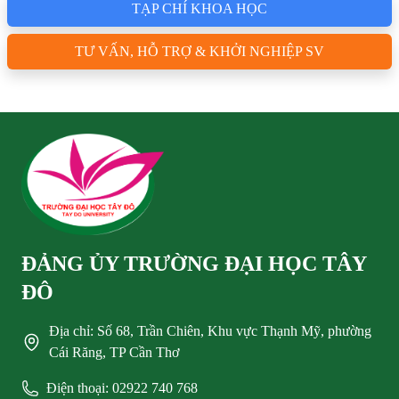
TẠP CHÍ KHOA HỌC
TƯ VẤN, HỖ TRỢ & KHỞI NGHIỆP SV
ĐẢNG ỦY TRƯỜNG ĐẠI HỌC TÂY
ĐÔ
Địa chỉ: Số 68, Trần Chiên, Khu vực Thạnh Mỹ, phường
Cái Răng, TP Cần Thơ
Điện thoại: 02922 740 768