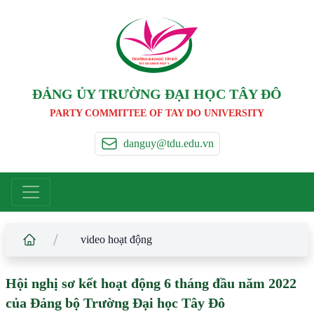
TRƯỜNG ĐẠI HỌC TÂ
Y
 ĐÔ
T
A
Y
 DO UNIVERSIT
Y
ĐẢNG ỦY TRƯỜNG ĐẠI HỌC TÂY ĐÔ
PARTY COMMITTEE OF TAY DO UNIVERSITY
danguy@tdu.edu.vn
/
video hoạt động
Hội nghị sơ kết hoạt động 6 tháng đầu năm 2022
của Đảng bộ Trường Đại học Tây Đô