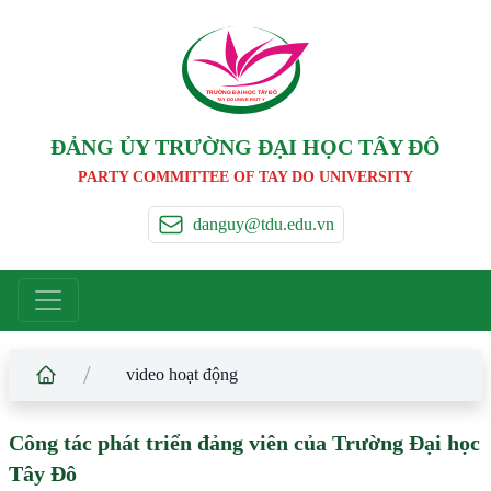
TRƯỜNG ĐẠI HỌC TÂ
Y
 ĐÔ
T
A
Y
 DO UNIVERSIT
Y
ĐẢNG ỦY TRƯỜNG ĐẠI HỌC TÂY ĐÔ
PARTY COMMITTEE OF TAY DO UNIVERSITY
danguy@tdu.edu.vn
/
video hoạt động
Công tác phát triển đảng viên của Trường Đại học
Tây Đô