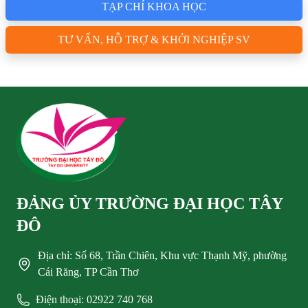
TẠP CHÍ KHOA HỌC
TƯ VẤN, HỖ TRỢ & KHỞI NGHIỆP SV
ĐẢNG ỦY TRƯỜNG ĐẠI HỌC TÂY
ĐÔ
Địa chỉ: Số 68, Trần Chiên, Khu vực Thạnh Mỹ, phường
Cái Răng, TP Cần Thơ
Điện thoại: 02922 740 768