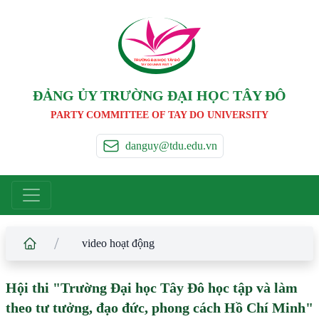
TRƯỜNG ĐẠI HỌC TÂ
Y
 ĐÔ
T
A
Y
 DO UNIVERSIT
Y
ĐẢNG ỦY TRƯỜNG ĐẠI HỌC TÂY ĐÔ
PARTY COMMITTEE OF TAY DO UNIVERSITY
danguy@tdu.edu.vn
/
video hoạt động
Hội thi "Trường Đại học Tây Đô học tập và làm
theo tư tưởng, đạo đức, phong cách Hồ Chí Minh"