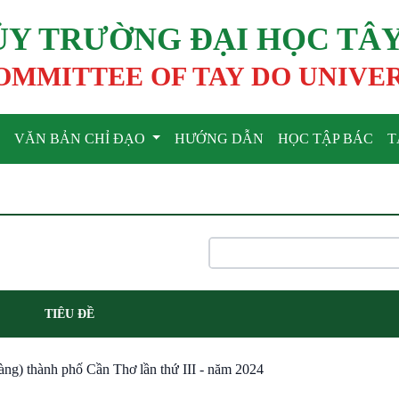
ỦY TRƯỜNG ĐẠI HỌC TÂ
OMMITTEE OF TAY DO UNIVE
VĂN BẢN CHỈ ĐẠO
HƯỚNG DẪN
HỌC TẬP BÁC
T
TIÊU ĐỀ
àng) thành phố Cần Thơ lần thứ III - năm 2024