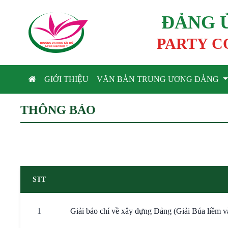
ĐẢNG 
PARTY C
TRƯỜNG ĐẠI HỌC TÂ
Y
 ĐÔ
T
A
Y
 DO UNIVERSIT
Y
GIỚI THIỆU
VĂN BẢN TRUNG ƯƠNG ĐẢNG
THÔNG BÁO
STT
1
Giải báo chí về xây dựng Đảng (Giải Búa liềm v