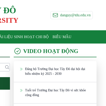
Y ĐÔ
danguy@tdu.edu.vn
RSITY
ÀI LIỆU SINH HOẠT CHI BỘ
BIỄU MẪU
VIDEO HOẠT ĐỘNG
Đảng bộ Trường Đại học Tây Đô đại hội đại
biểu nhiệm kỳ 2025 - 2030
Tuổi trẻ Trường Đại học Tây Đô vì sức khỏe
cộng đồng