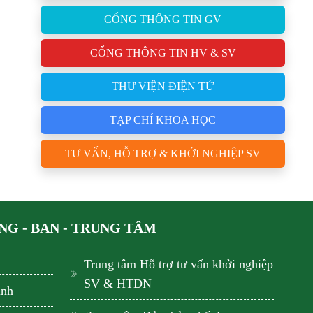
CỔNG THÔNG TIN GV
CỔNG THÔNG TIN HV & SV
THƯ VIỆN ĐIỆN TỬ
TẠP CHÍ KHOA HỌC
TƯ VẤN, HỖ TRỢ & KHỞI NGHIỆP SV
G - BAN - TRUNG TÂM
Trung tâm Hỗ trợ tư vấn khởi nghiệp
SV & HTDN
ính