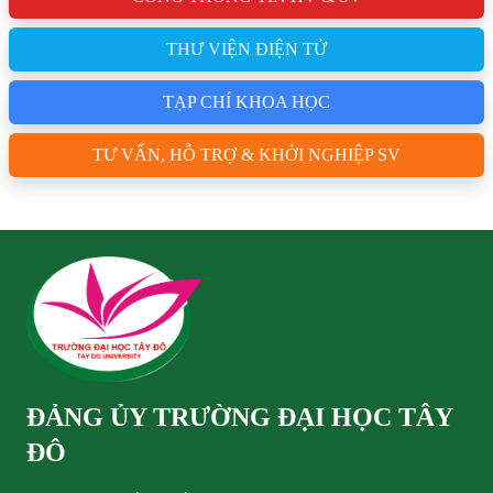
THƯ VIỆN ĐIỆN TỬ
TẠP CHÍ KHOA HỌC
TƯ VẤN, HỖ TRỢ & KHỞI NGHIỆP SV
ĐẢNG ỦY TRƯỜNG ĐẠI HỌC TÂY
ĐÔ