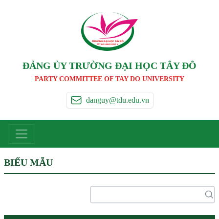
TRƯỜNG ĐẠI HỌC TÂ
Y
 ĐÔ
T
A
Y
 DO UNIVERSIT
Y
ĐẢNG ỦY TRƯỜNG ĐẠI HỌC TÂY ĐÔ
PARTY COMMITTEE OF TAY DO UNIVERSITY
danguy@tdu.edu.vn
BIỂU MẪU