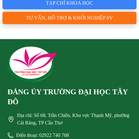
TẠP CHÍ KHOA HỌC
TƯ VẤN, HỖ TRỢ & KHỞI NGHIỆP SV
ĐẢNG ỦY TRƯỜNG ĐẠI HỌC TÂY
ĐÔ
Địa chỉ: Số 68, Trần Chiên, Khu vực Thạnh Mỹ, phường
Cái Răng, TP Cần Thơ
Điện thoại: 02922 740 768