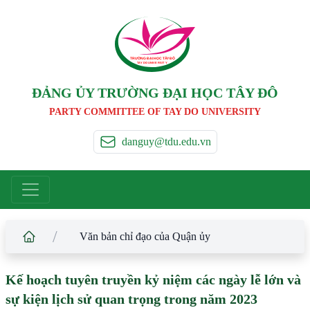
TRƯỜNG ĐẠI HỌC TÂ
Y
 ĐÔ
T
A
Y
 DO UNIVERSIT
Y
ĐẢNG ỦY TRƯỜNG ĐẠI HỌC TÂY ĐÔ
PARTY COMMITTEE OF TAY DO UNIVERSITY
danguy@tdu.edu.vn
/
Văn bản chỉ đạo của Quận ủy
Kế hoạch tuyên truyền kỷ niệm các ngày lễ lớn và
sự kiện lịch sử quan trọng trong năm 2023