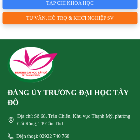
TẠP CHÍ KHOA HỌC
TƯ VẤN, HỖ TRỢ & KHỞI NGHIỆP SV
ĐẢNG ỦY TRƯỜNG ĐẠI HỌC TÂY
ĐÔ
Địa chỉ: Số 68, Trần Chiên, Khu vực Thạnh Mỹ, phường
Cái Răng, TP Cần Thơ
Điện thoại: 02922 740 768