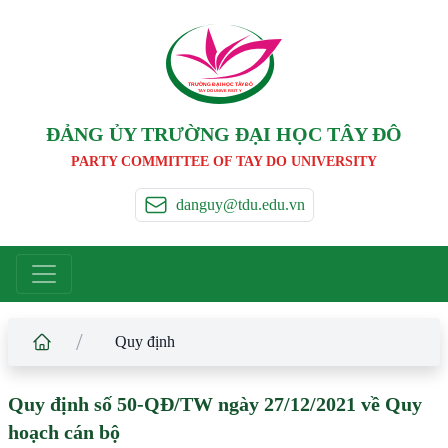
TRƯỜNG ĐẠI HỌC TÂ
Y
 ĐÔ
T
A
Y
 DO UNIVERSIT
Y
ĐẢNG ỦY TRƯỜNG ĐẠI HỌC TÂY ĐÔ
PARTY COMMITTEE OF TAY DO UNIVERSITY
danguy@tdu.edu.vn
/
Quy định
Quy định số 50-QĐ/TW ngày 27/12/2021 về Quy
hoạch cán bộ