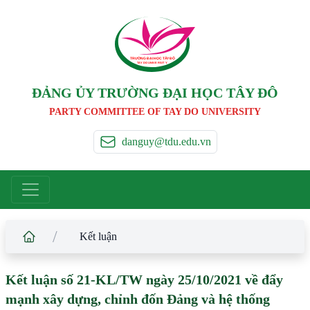
TRƯỜNG ĐẠI HỌC TÂ
Y
 ĐÔ
T
A
Y
 DO UNIVERSIT
Y
ĐẢNG ỦY TRƯỜNG ĐẠI HỌC TÂY ĐÔ
PARTY COMMITTEE OF TAY DO UNIVERSITY
danguy@tdu.edu.vn
/
Kết luận
Kết luận số 21-KL/TW ngày 25/10/2021 về đẩy
mạnh xây dựng, chỉnh đốn Đảng và hệ thống