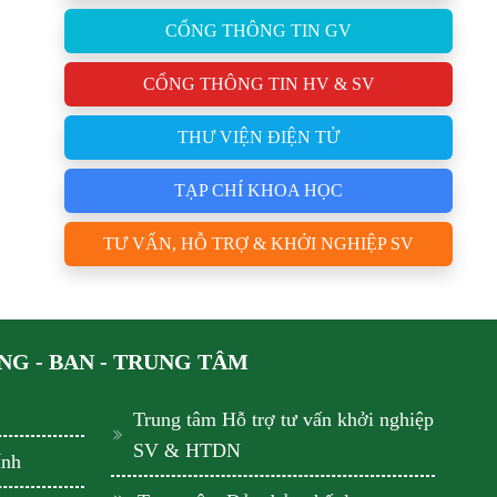
CỔNG THÔNG TIN GV
CỔNG THÔNG TIN HV & SV
THƯ VIỆN ĐIỆN TỬ
TẠP CHÍ KHOA HỌC
TƯ VẤN, HỖ TRỢ & KHỞI NGHIỆP SV
G - BAN - TRUNG TÂM
Trung tâm Hỗ trợ tư vấn khởi nghiệp
SV & HTDN
ính