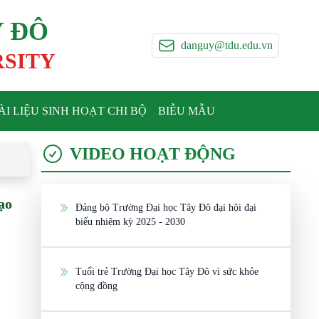
Y ĐÔ
danguy@tdu.edu.vn
RSITY
ÀI LIỆU SINH HOẠT CHI BỘ
BIỄU MẪU
VIDEO HOẠT ĐỘNG
ạo
Đảng bộ Trường Đại học Tây Đô đại hội đại
biểu nhiệm kỳ 2025 - 2030
Tuổi trẻ Trường Đại học Tây Đô vì sức khỏe
cộng đồng