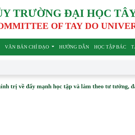
ỦY TRƯỜNG ĐẠI HỌC TÂ
OMMITTEE OF TAY DO UNIVE
VĂN BẢN CHỈ ĐẠO
HƯỚNG DẪN
HỌC TẬP BÁC
T
ính trị về đẩy mạnh học tập và làm theo tư tưởng, đ