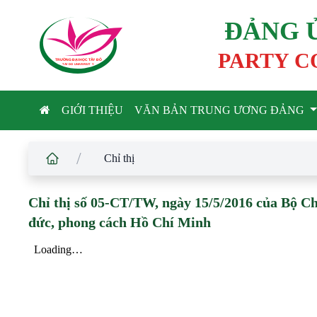
ĐẢNG 
PARTY C
TRƯỜNG ĐẠI HỌC TÂ
Y
 ĐÔ
T
A
Y
 DO UNIVERSIT
Y
GIỚI THIỆU
VĂN BẢN TRUNG ƯƠNG ĐẢNG
/
Chỉ thị
Chỉ thị số 05-CT/TW, ngày 15/5/2016 của Bộ Ch
đức, phong cách Hồ Chí Minh