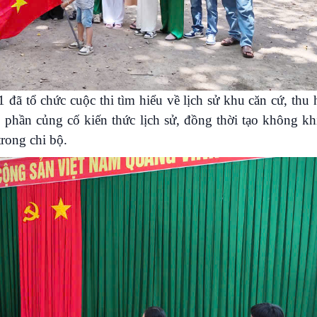
đã tổ chức cuộc thi tìm hiểu về lịch sử khu căn cứ, thu 
 phần củng cố kiến thức lịch sử, đồng thời tạo không kh
trong chi bộ.