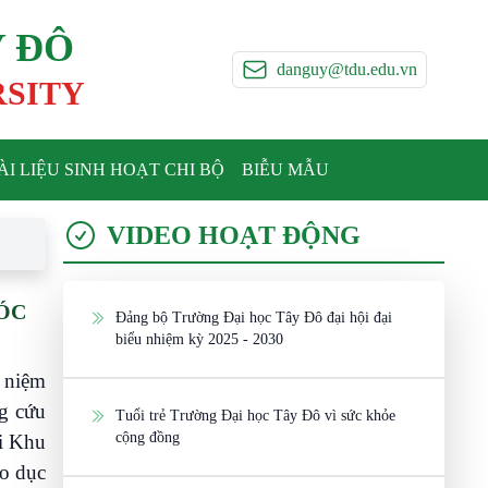
Y ĐÔ
danguy@tdu.edu.vn
RSITY
ÀI LIỆU SINH HOẠT CHI BỘ
BIỄU MẪU
VIDEO HOẠT ĐỘNG
SÓC
Đảng bộ Trường Đại học Tây Đô đại hội đại
biểu nhiệm kỳ 2025 - 2030
 niệm
g cứu
Tuổi trẻ Trường Đại học Tây Đô vì sức khỏe
cộng đồng
ại Khu
áo dục