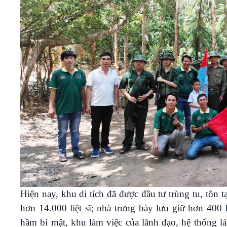
Hiện nay, khu di tích đã được đầu tư trùng tu, tôn
hơn 14.000 liệt sĩ; nhà trưng bày lưu giữ hơn 400
hầm bí mật, khu làm việc của lãnh đạo, hệ thống l