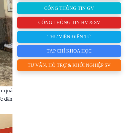
CỔNG THÔNG TIN GV
CỔNG THÔNG TIN HV & SV
THƯ VIỆN ĐIỆN TỬ
TẠP CHÍ KHOA HỌC
TƯ VẤN, HỖ TRỢ & KHỞI NGHIỆP SV
ấu quá
ực dân