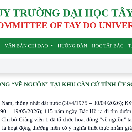
ỦY TRƯỜNG ĐẠI HỌC TÂ
OMMITTEE OF TAY DO UNIVE
VĂN BẢN CHỈ ĐẠO
HƯỚNG DẪN
HỌC TẬP BÁC
T
ỘNG “VỀ NGUỒN” TẠI KHU CĂN CỨ TỈNH ỦY 
Nam, thống nhất đất nước (30/4/1975 – 30/04/2026); Kỷ
90 – 19/05/2026); 115 năm ngày Bác Hồ ra đi tìm đườn
Chi bộ Giảng viên 1 đã tổ chức hoạt động “về nguồn” t
là hoạt động thường niên có ý nghĩa thiết thực nhằm gi