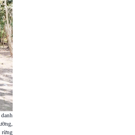
i danh
rường,
h rừng