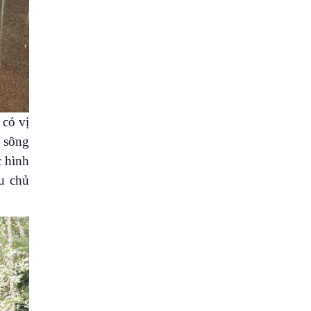
 có vị
g sông
c hình
ều chủ