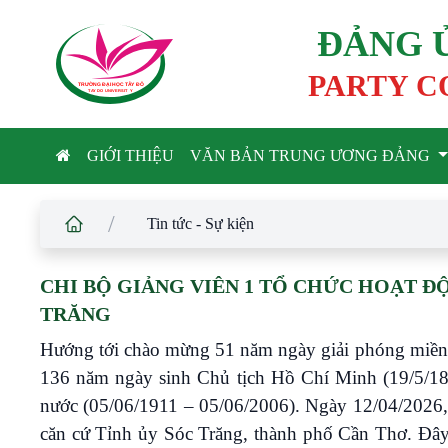
ĐẢNG 
PARTY C
TRƯỜNG ĐẠI HỌC TÂ
Y
 ĐÔ
T
A
Y
 DO UNIVERSIT
Y
GIỚI THIỆU
VĂN BẢN TRUNG ƯƠNG ĐẢNG
/
Tin tức - Sự kiện
CHI BỘ GIẢNG VIÊN 1 TỔ CHỨC HOẠT Đ
TRĂNG
Hướng tới chào mừng 51 năm ngày giải phóng miền 
136 năm ngày sinh Chủ tịch Hồ Chí Minh (19/5/18
nước (05/06/1911 – 05/06/2006). Ngày 12/04/2026, 
căn cứ Tỉnh ủy Sóc Trăng, thành phố Cần Thơ. Đây 