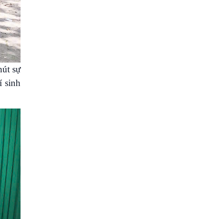
hút sự
í sinh