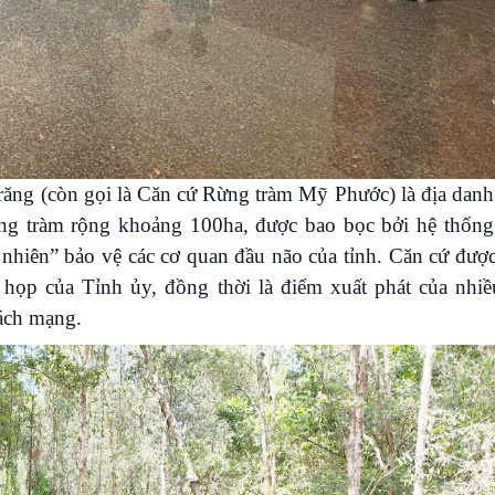
răng (còn gọi là Căn cứ Rừng tràm Mỹ Phước) là địa danh
rừng tràm rộng khoảng 100ha, được bao bọc bởi hệ thốn
ự nhiên” bảo vệ các cơ quan đầu não của tỉnh. Căn cứ đượ
 họp của Tỉnh ủy, đồng thời là điểm xuất phát của nhi
cách mạng.