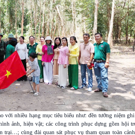
 tạo với nhiều hạng mục tiêu biểu như: đền tưởng niệm gh
 hình ảnh, hiện vật; các công trình phục dựng gồm hội t
án trại…; cùng đài quan sát phục vụ tham quan toàn cản