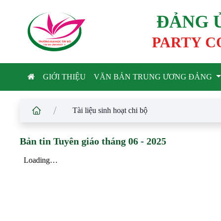
ĐẢNG 
PARTY C
TRƯỜNG ĐẠI HỌC TÂ
Y
 ĐÔ
T
A
Y
 DO UNIVERSIT
Y
GIỚI THIỆU
VĂN BẢN TRUNG ƯƠNG ĐẢNG
/
Tài liệu sinh hoạt chi bộ
Bản tin Tuyên giáo tháng 06 - 2025