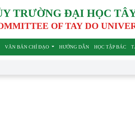
ỦY TRƯỜNG ĐẠI HỌC TÂ
OMMITTEE OF TAY DO UNIVE
VĂN BẢN CHỈ ĐẠO
HƯỚNG DẪN
HỌC TẬP BÁC
T