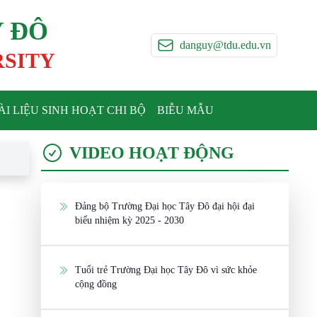
Y ĐÔ
danguy@tdu.edu.vn
RSITY
ÀI LIỆU SINH HOẠT CHI BỘ
BIỄU MẪU
VIDEO HOẠT ĐỘNG
Đảng bộ Trường Đại học Tây Đô đại hội đại
biểu nhiệm kỳ 2025 - 2030
Tuổi trẻ Trường Đại học Tây Đô vì sức khỏe
cộng đồng