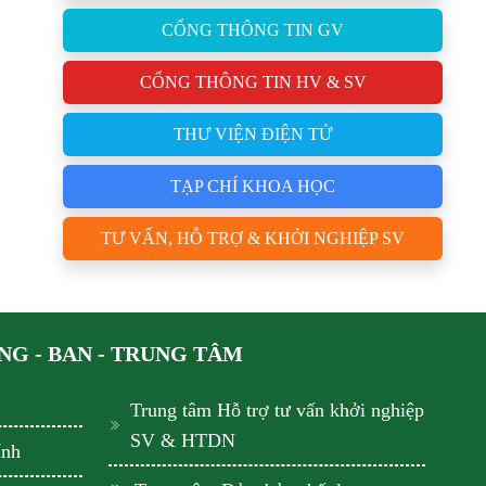
CỔNG THÔNG TIN GV
CỔNG THÔNG TIN HV & SV
THƯ VIỆN ĐIỆN TỬ
TẠP CHÍ KHOA HỌC
TƯ VẤN, HỖ TRỢ & KHỞI NGHIỆP SV
G - BAN - TRUNG TÂM
Trung tâm Hỗ trợ tư vấn khởi nghiệp
SV & HTDN
ính