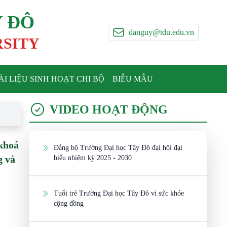
Y ĐÔ
danguy@tdu.edu.vn
RSITY
ÀI LIỆU SINH HOẠT CHI BỘ
BIỄU MẪU
VIDEO HOẠT ĐỘNG
khoá
Đảng bộ Trường Đại học Tây Đô đại hội đại
g và
biểu nhiệm kỳ 2025 - 2030
Tuổi trẻ Trường Đại học Tây Đô vì sức khỏe
cộng đồng