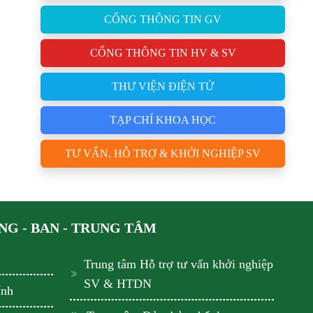
CỔNG THÔNG TIN GV
CỔNG THÔNG TIN HV & SV
THƯ VIỆN ĐIỆN TỬ
TẠP CHÍ KHOA HỌC
TƯ VẤN, HỖ TRỢ & KHỞI NGHIỆP SV
G - BAN - TRUNG TÂM
Trung tâm Hỗ trợ tư vấn khởi nghiệp
SV & HTDN
ính