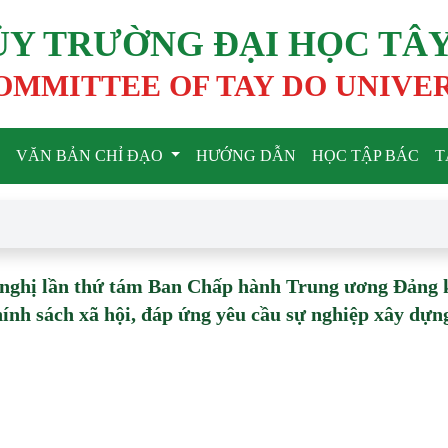
ỦY TRƯỜNG ĐẠI HỌC TÂ
OMMITTEE OF TAY DO UNIVE
VĂN BẢN CHỈ ĐẠO
HƯỚNG DẪN
HỌC TẬP BÁC
T
 nghị lần thứ tám Ban Chấp hành Trung ương Đảng 
chính sách xã hội, đáp ứng yêu cầu sự nghiệp xây dựn