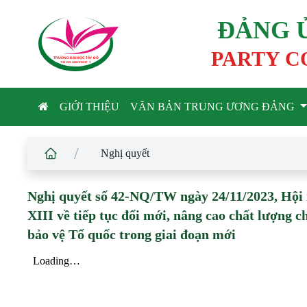
ĐẢNG 
PARTY C
TRƯỜNG ĐẠI HỌC TÂ
Y
 ĐÔ
T
A
Y
 DO UNIVERSIT
Y
GIỚI THIỆU
VĂN BẢN TRUNG ƯƠNG ĐẢNG
/
Nghị quyết
Nghị quyết số 42-NQ/TW ngày 24/11/2023, Hội
XIII về tiếp tục đổi mới, nâng cao chất lượng 
bảo vệ Tổ quốc trong giai đoạn mới