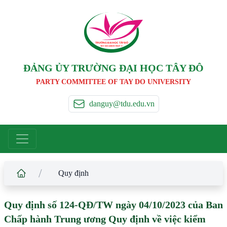
TRƯỜNG ĐẠI HỌC TÂ
Y
 ĐÔ
T
A
Y
 DO UNIVERSIT
Y
ĐẢNG ỦY TRƯỜNG ĐẠI HỌC TÂY ĐÔ
PARTY COMMITTEE OF TAY DO UNIVERSITY
danguy@tdu.edu.vn
/
Quy định
Quy định số 124-QĐ/TW ngày 04/10/2023 của Ban
Chấp hành Trung ương Quy định về việc kiểm