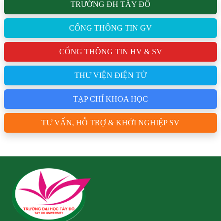
TRƯỜNG ĐH TÂY ĐÔ
CỔNG THÔNG TIN GV
CỔNG THÔNG TIN HV & SV
THƯ VIỆN ĐIỆN TỬ
TẠP CHÍ KHOA HỌC
TƯ VẤN, HỖ TRỢ & KHỞI NGHIỆP SV