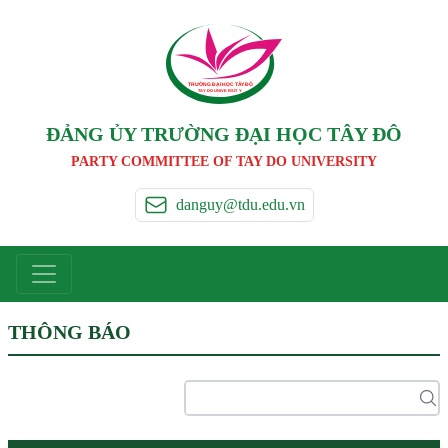
TRƯỜNG ĐẠI HỌC TÂ
Y
 ĐÔ
T
A
Y
 DO UNIVERSIT
Y
ĐẢNG ỦY TRƯỜNG ĐẠI HỌC TÂY ĐÔ
PARTY COMMITTEE OF TAY DO UNIVERSITY
danguy@tdu.edu.vn
THÔNG BÁO