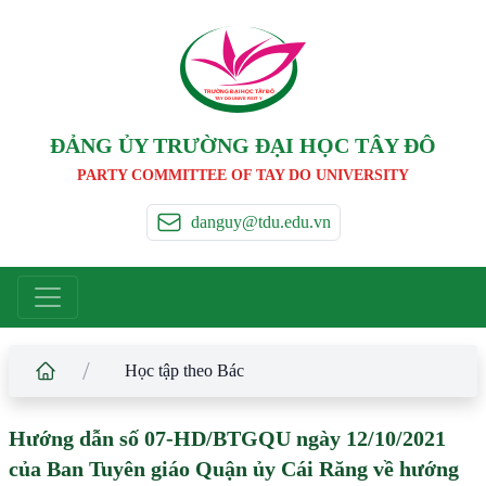
TRƯỜNG ĐẠI HỌC TÂ
Y
 ĐÔ
T
A
Y
 DO UNIVERSIT
Y
ĐẢNG ỦY TRƯỜNG ĐẠI HỌC TÂY ĐÔ
PARTY COMMITTEE OF TAY DO UNIVERSITY
danguy@tdu.edu.vn
/
Học tập theo Bác
Hướng dẫn số 07-HD/BTGQU ngày 12/10/2021
của Ban Tuyên giáo Quận ủy Cái Răng về hướng