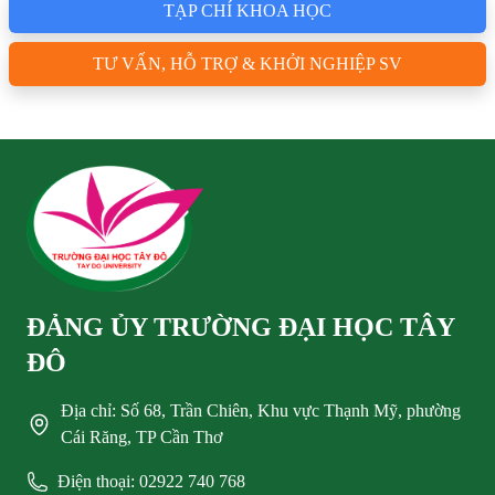
TẠP CHÍ KHOA HỌC
TƯ VẤN, HỖ TRỢ & KHỞI NGHIỆP SV
ĐẢNG ỦY TRƯỜNG ĐẠI HỌC TÂY
ĐÔ
Địa chỉ: Số 68, Trần Chiên, Khu vực Thạnh Mỹ, phường
Cái Răng, TP Cần Thơ
Điện thoại: 02922 740 768