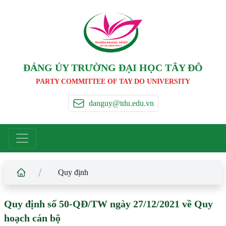
TRƯỜNG ĐẠI HỌC TÂ
Y
 ĐÔ
T
A
Y
 DO UNIVERSIT
Y
ĐẢNG ỦY TRƯỜNG ĐẠI HỌC TÂY ĐÔ
PARTY COMMITTEE OF TAY DO UNIVERSITY
danguy@tdu.edu.vn
/
Quy định
Quy định số 50-QĐ/TW ngày 27/12/2021 về Quy
hoạch cán bộ