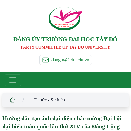
TRƯỜNG ĐẠI HỌC TÂ
Y
 ĐÔ
T
A
Y
 DO UNIVERSIT
Y
ĐẢNG ỦY TRƯỜNG ĐẠI HỌC TÂY ĐÔ
PARTY COMMITTEE OF TAY DO UNIVERSITY
danguy@tdu.edu.vn
/
Tin tức - Sự kiện
Hướng dẫn tạo ảnh đại diện chào mừng Đại hội
đại biểu toàn quốc lần thứ XIV của Đảng Cộng