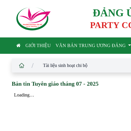
ĐẢNG 
PARTY C
TRƯỜNG ĐẠI HỌC TÂ
Y
 ĐÔ
T
A
Y
 DO UNIVERSIT
Y
GIỚI THIỆU
VĂN BẢN TRUNG ƯƠNG ĐẢNG
/
Tài liệu sinh hoạt chi bộ
Bản tin Tuyên giáo tháng 07 - 2025