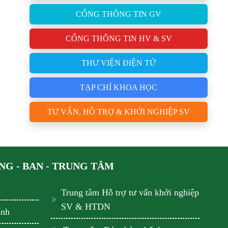
CỔNG THÔNG TIN GV
CỔNG THÔNG TIN HV & SV
THƯ VIỆN ĐIỆN TỬ
TẠP CHÍ KHOA HỌC
TƯ VẤN, HỖ TRỢ & KHỞI NGHIỆP SV
G - BAN - TRUNG TÂM
Trung tâm Hỗ trợ tư vấn khởi nghiệp
SV & HTDN
ính