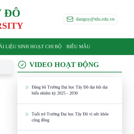
Y ĐÔ
danguy@tdu.edu.vn
RSITY
ÀI LIỆU SINH HOẠT CHI BỘ
BIỄU MẪU
VIDEO HOẠT ĐỘNG
Đảng bộ Trường Đại học Tây Đô đại hội đại
biểu nhiệm kỳ 2025 - 2030
Tuổi trẻ Trường Đại học Tây Đô vì sức khỏe
cộng đồng