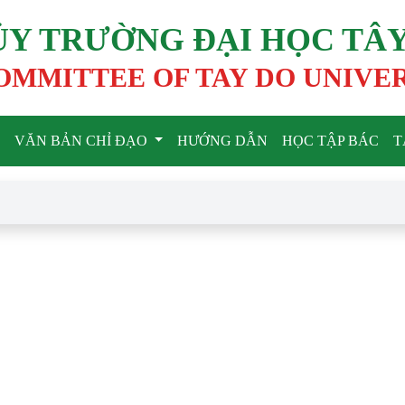
ỦY TRƯỜNG ĐẠI HỌC TÂ
OMMITTEE OF TAY DO UNIVE
VĂN BẢN CHỈ ĐẠO
HƯỚNG DẪN
HỌC TẬP BÁC
T