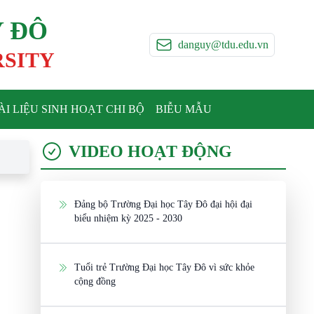
Y ĐÔ
danguy@tdu.edu.vn
RSITY
ÀI LIỆU SINH HOẠT CHI BỘ
BIỄU MẪU
VIDEO HOẠT ĐỘNG
Đảng bộ Trường Đại học Tây Đô đại hội đại
biểu nhiệm kỳ 2025 - 2030
Tuổi trẻ Trường Đại học Tây Đô vì sức khỏe
cộng đồng