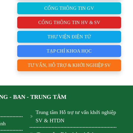
CỔNG THÔNG TIN GV
CỔNG THÔNG TIN HV & SV
THƯ VIỆN ĐIỆN TỬ
TẠP CHÍ KHOA HỌC
TƯ VẤN, HỖ TRỢ & KHỞI NGHIỆP SV
G - BAN - TRUNG TÂM
Trung tâm Hỗ trợ tư vấn khởi nghiệp
SV & HTDN
ính