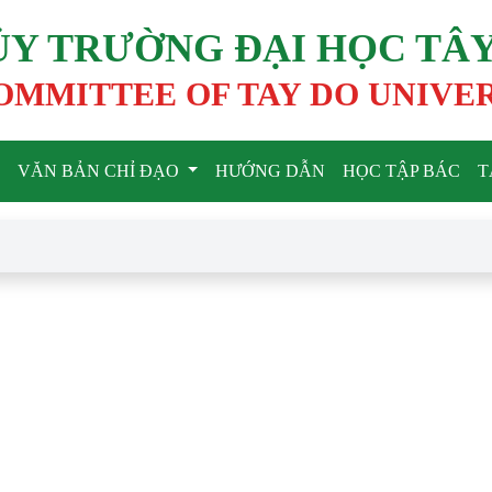
ỦY TRƯỜNG ĐẠI HỌC TÂ
OMMITTEE OF TAY DO UNIVE
VĂN BẢN CHỈ ĐẠO
HƯỚNG DẪN
HỌC TẬP BÁC
T