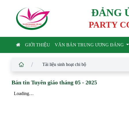
ĐẢNG 
PARTY C
TRƯỜNG ĐẠI HỌC TÂ
Y
 ĐÔ
T
A
Y
 DO UNIVERSIT
Y
GIỚI THIỆU
VĂN BẢN TRUNG ƯƠNG ĐẢNG
/
Tài liệu sinh hoạt chi bộ
Bản tin Tuyên giáo tháng 05 - 2025