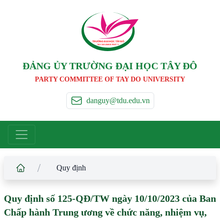
TRƯỜNG ĐẠI HỌC TÂ
Y
 ĐÔ
T
A
Y
 DO UNIVERSIT
Y
ĐẢNG ỦY TRƯỜNG ĐẠI HỌC TÂY ĐÔ
PARTY COMMITTEE OF TAY DO UNIVERSITY
danguy@tdu.edu.vn
/
Quy định
Quy định số 125-QĐ/TW ngày 10/10/2023 của Ban
Chấp hành Trung ương về chức năng, nhiệm vụ,