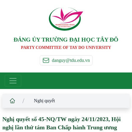
TRƯỜNG ĐẠI HỌC TÂ
Y
 ĐÔ
T
A
Y
 DO UNIVERSIT
Y
ĐẢNG ỦY TRƯỜNG ĐẠI HỌC TÂY ĐÔ
PARTY COMMITTEE OF TAY DO UNIVERSITY
danguy@tdu.edu.vn
/
Nghị quyết
Nghị quyết số 45-NQ/TW ngày 24/11/2023, Hội
nghị lần thứ tám Ban Chấp hành Trung ương