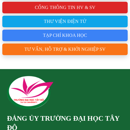
CỔNG THÔNG TIN HV & SV
THƯ VIỆN ĐIỆN TỬ
TẠP CHÍ KHOA HỌC
TƯ VẤN, HỖ TRỢ & KHỞI NGHIỆP SV
ĐẢNG ỦY TRƯỜNG ĐẠI HỌC TÂY
ĐÔ