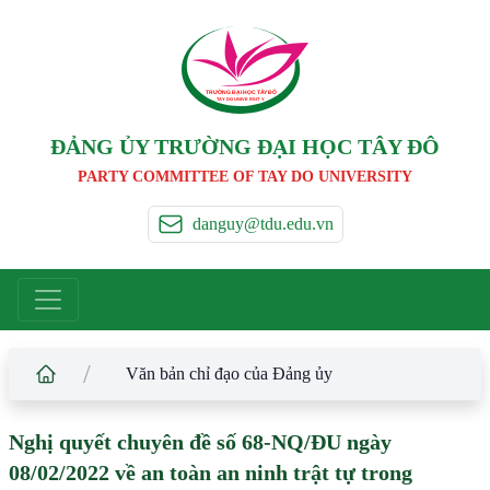
TRƯỜNG ĐẠI HỌC TÂ
Y
 ĐÔ
T
A
Y
 DO UNIVERSIT
Y
ĐẢNG ỦY TRƯỜNG ĐẠI HỌC TÂY ĐÔ
PARTY COMMITTEE OF TAY DO UNIVERSITY
danguy@tdu.edu.vn
/
Văn bản chỉ đạo của Đảng ủy
Nghị quyết chuyên đề số 68-NQ/ĐU ngày
08/02/2022 về an toàn an ninh trật tự trong